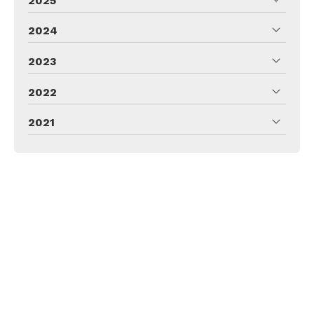
2025
2024
2023
2022
2021
UÑAS Y BELLEZA YANET
GONZÁLEZ
Dirección:
C/ Pólvora, 19 Bajo -
47005 Valladolid
Teléfono:
983 170 483
E-mail:
yanet@esteticayanetgonzalez.es