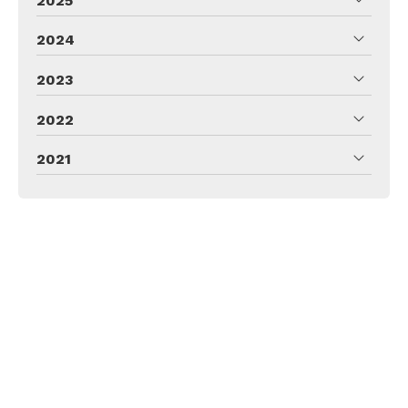
2025
2024
2023
2022
2021
UÑAS Y BELLEZA YANET
GONZÁLEZ
Dirección:
C/ Pólvora, 19 Bajo -
47005 Valladolid
Teléfono:
983 170 483
E-mail:
yanet@esteticayanetgonzalez.es