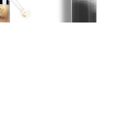
48,45 €
-Tox
Serum Blanqueador de
Imperfecciones
Cremas Faciales