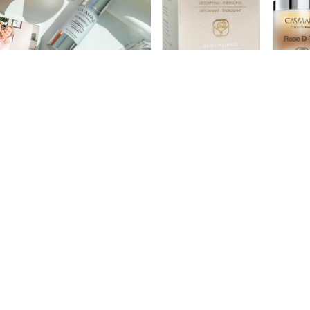
40 €
rets
Super concentrado Rose D
ales
Cremas Faciales
1
2