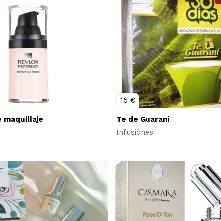
15 €
 maquillaje
Te de Guaraní
Infusiónes