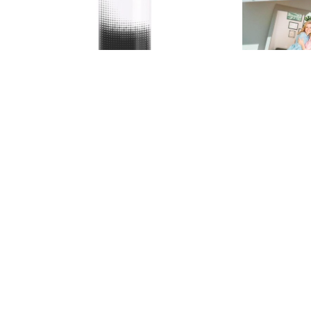
22,70 €
37,43 €
Limpiadora Aclarante
Beauty sec
Cremas Faciales
Cremas Faci