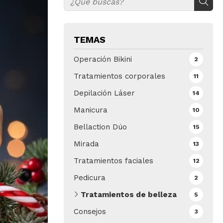
TEMAS
Operación Bikini
2
Tratamientos corporales
11
Depilación Láser
14
Manicura
10
Bellaction Dúo
15
Mirada
13
Tratamientos faciales
12
Pedicura
2
Tratamientos de belleza
5
Consejos
3