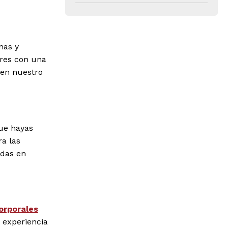
nas y
eres con una
 en nuestro
que hayas
ra las
adas en
orporales
 experiencia