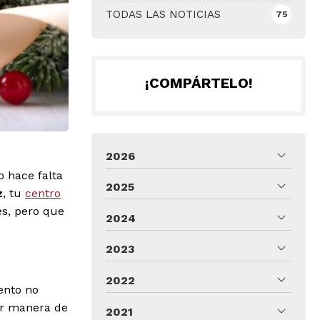
TODAS LAS NOTICIAS
75
¡COMPÁRTELO!
2026
s
o hace falta
2025
z
, tu
centro
es, pero que
2024
2023
2022
iento no
or manera de
2021