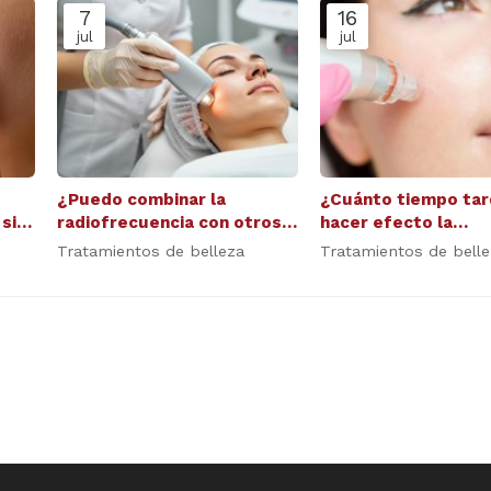
7
16
jul
jul
¿Puedo combinar la
¿Cuánto tiempo tar
si
radiofrecuencia con otros
hacer efecto la
tratamientos?
mesoterapia?
Tratamientos de belleza
Tratamientos de bell