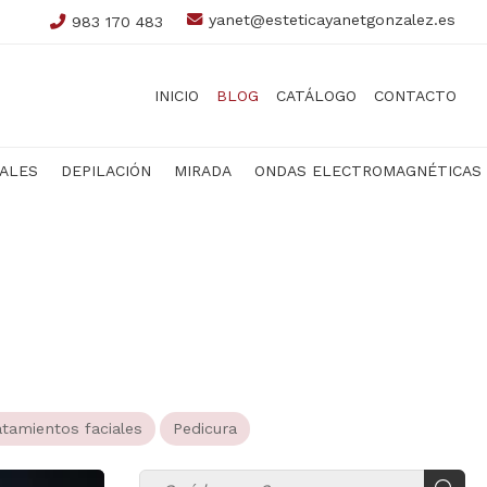
yanet@esteticayanetgonzalez.es
983 170 483
INICIO
BLOG
CATÁLOGO
CONTACTO
IALES
DEPILACIÓN
MIRADA
ONDAS ELECTROMAGNÉTICAS
atamientos faciales
Pedicura