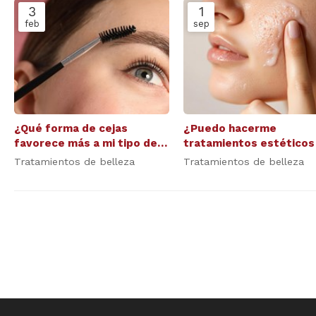
3
1
feb
sep
¿Qué forma de cejas
¿Puedo hacerme
favorece más a mi tipo de
tratamientos estéticos 
rostro?
tengo piel sensible?
Tratamientos de belleza
Tratamientos de belleza