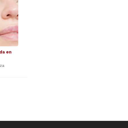
da en
eza