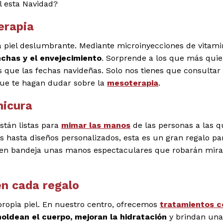
l esta Navidad?
erapia
a piel deslumbrante. Mediante microinyecciones de vitami
chas y el envejecimiento
. Sorprende a los que más qui
s que las fechas navideñas. Solo nos tienes que consultar
que te hagan dudar sobre la
mesoterapia
.
nicura
stán listas para
mimar las manos
de las personas a las 
s hasta diseños personalizados, esta es un gran regalo pa
do en bandeja unas manos espectaculares que robarán mir
en cada regalo
ropia piel. En nuestro centro, ofrecemos
tratamientos c
 moldean el cuerpo, mejoran la hidratación
y brindan una