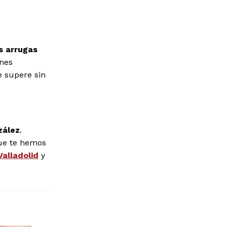
s arrugas
ones
e supere sin
zález
.
que te hemos
Valladolid
y