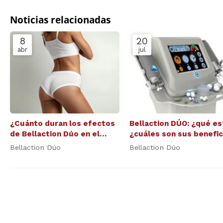
Noticias relacionadas
8
20
abr
jul
¿Cuánto duran los efectos
Bellaction DÚO: ¿qué es
de Bellaction Dúo en el
¿cuáles son sus benefic
cuerpo y el rostro?
Bellaction Dúo
Bellaction Dúo