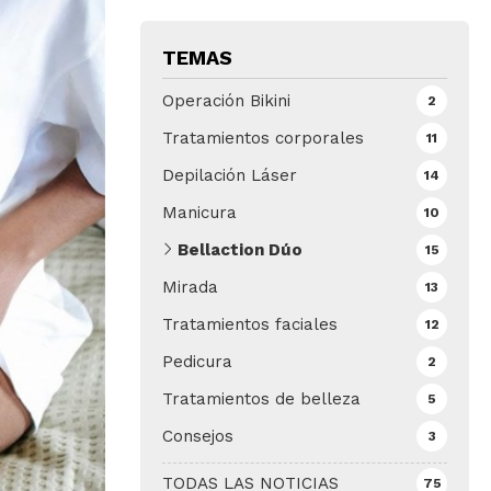
TEMAS
Operación Bikini
2
Tratamientos corporales
11
Depilación Láser
14
Manicura
10
Bellaction Dúo
15
Mirada
13
Tratamientos faciales
12
Pedicura
2
Tratamientos de belleza
5
Consejos
3
TODAS LAS NOTICIAS
75