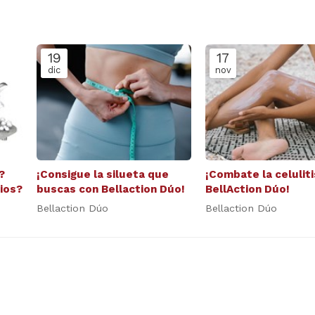
19
17
dic
nov
?
¡Consigue la silueta que
¡Combate la celuliti
ios?
buscas con Bellaction Dúo!
BellAction Dúo!
Bellaction Dúo
Bellaction Dúo